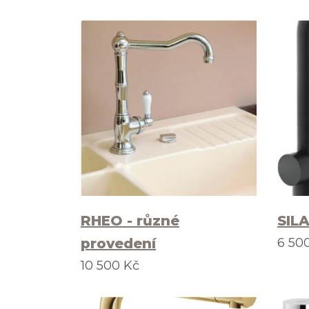
RHEO - různé
SILA
provedení
6 50
10 500 Kč