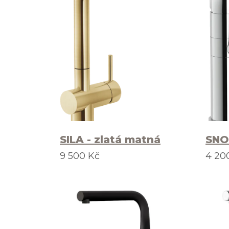
SILA - zlatá matná
SNO
9 500 Kč
4 20