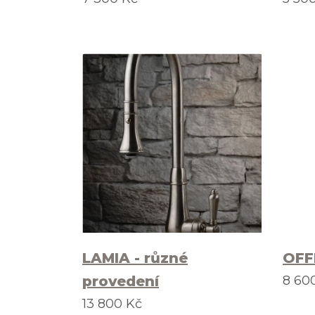
LAMIA - různé
OFF
provedení
8 60
13 800 Kč