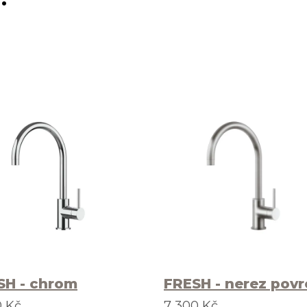
SH - chrom
FRESH - nerez povr
0 Kč
7 300 Kč