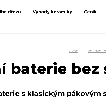
lba dřezu
Výhody keramiky
Ceník
Úvod
Vodovodní
 baterie bez
baterie s klasickým pákovým
.