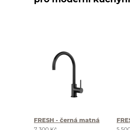
FRESH - černá matná
FRE
7 300 Kč
5 50