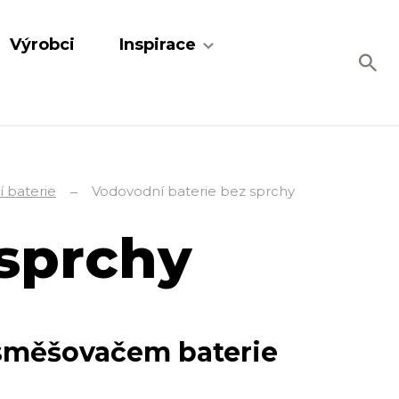
Výrobci
Inspirace
 baterie
Vodovodní baterie bez sprchy
 sprchy
 směšovačem baterie