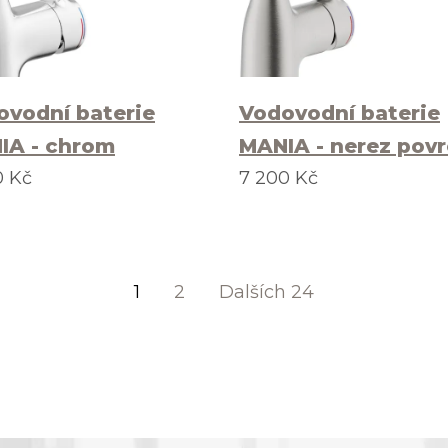
ovodní baterie
Vodovodní baterie
IA - chrom
MANIA - nerez pov
0 Kč
7 200 Kč
1
(aktuální)
2
Dalších 24