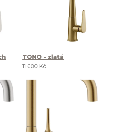
ch
TONO - zlatá
11 600 Kč