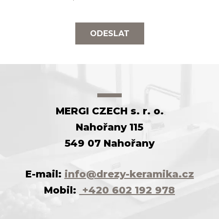
ODESLAT
MERGI CZECH s. r. o.
Nahořany 115
549 07 Nahořany
E-mail:
info@drezy-keramika.cz
Mobil:
+420 602 192 978