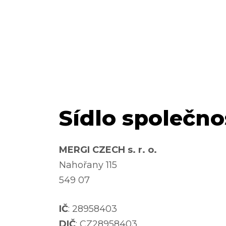
Sídlo společno
MERGI CZECH s. r. o.
Nahořany 115
549 07
IČ
: 28958403
DIČ
: CZ28958403