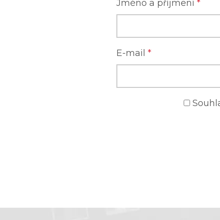
Jméno a příjmení
*
E-mail
*
Souhl