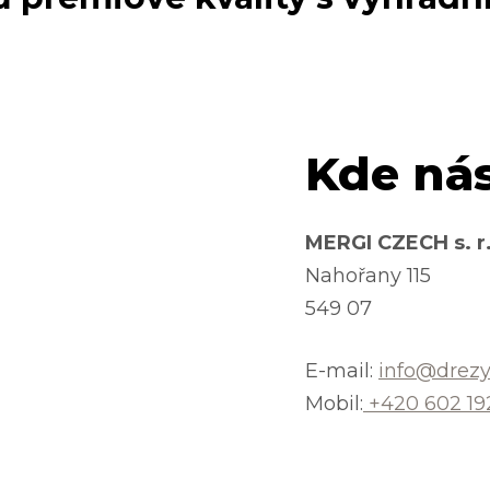
Kde nás
MERGI CZECH s. r.
Nahořany 115
549 07
E-mail:
info@drezy
Mobil:
+420 602 19