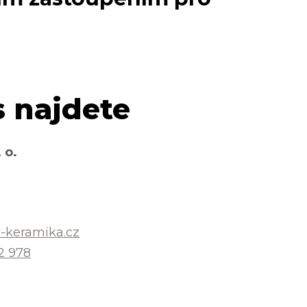
 najdete
 o.
-keramika.cz
2 978