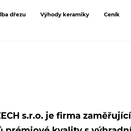
lba dřezu
Výhody keramiky
Ceník
CH s.r.o. je firma zaměřujíc
ů prémiové kvality s výhrad