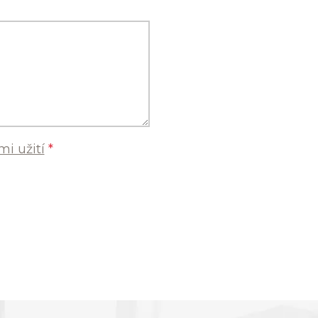
i užití
*