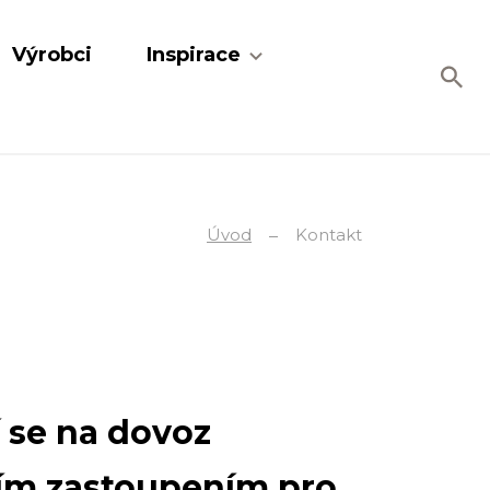
Výrobci
Inspirace
Úvod
Kontakt
í se na dovoz
ním zastoupením pro