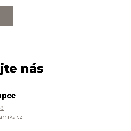
M
jte nás
upce
78
amika.cz