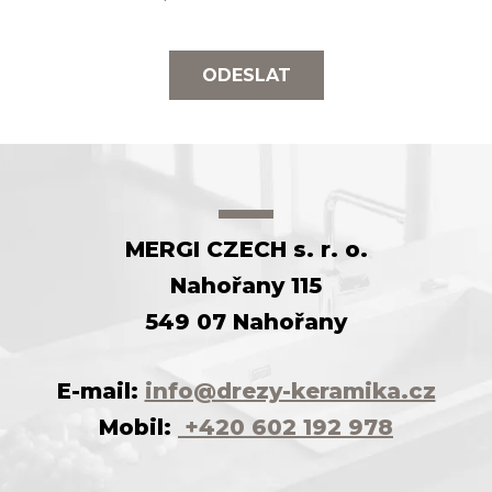
ODESLAT
MERGI CZECH s. r. o.
Nahořany 115
549 07 Nahořany
E-mail:
info@drezy-keramika.cz
Mobil:
+420 602 192 978