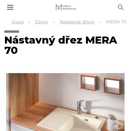
Úvod
Dřezy
Nástavné dřezy
MERA 70
Nástavný dřez MERA
70