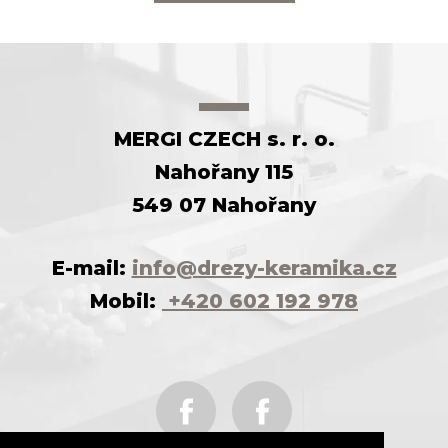
MERGI CZECH s. r. o.
Nahořany 115
549 07 Nahořany
E-mail:
info@drezy-keramika.cz
Mobil:
+420 602 192 978