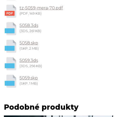
tz-5059-mera-70.pdf
(PDF, 149 KB)
5058.3ds
(3DS, 261 KB)
5058.skp
(SKP, 2 MB)
5059.3ds
(3DS, 256 KB)
5059.skp
(SKP, 1 MB)
Podobné produkty