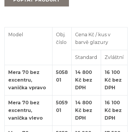
Model
Obj.
Cena Kč / kus v
číslo
barvě glazury
Standard
Zvláštní
Mera 70 bez
5058
14 800
16 100
excentru,
01
Kč bez
Kč bez
vanička vpravo
DPH
DPH
Mera 70 bez
5059
14 800
16 100
excentru,
01
Kč bez
Kč bez
vanička vlevo
DPH
DPH