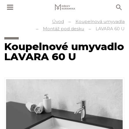
Úvod
Koupelnová umyvadla
Montáž pod desku
LAVARA 60 U
Koupelnové umyvadlo
LAVARA 60 U