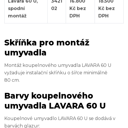
Lavara 60 U,
3421
16.800
18.500
spodní
02
Kč bez
Kč bez
montáž
DPH
DPH
Skříňka pro montáž
umyvadla
Montáž koupelnového umyvadla LAVARA 60 U
vyžaduje instalační skříňku o šířce minimálně
80 cm.
Barvy koupelnového
umyvadla LAVARA 60 U
Koupelnové umyvadlo LAVARA 60 U se dodává v
barvách glazur: