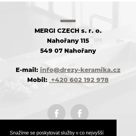
MERGI CZECH s. r. o.
Nahořany 115
549 07 Nahořany
E-mail:
info@drezy-keramika.cz
Mobil:
+420 602 192 978
Snažíme se poskytovat služby v co nejvyšší