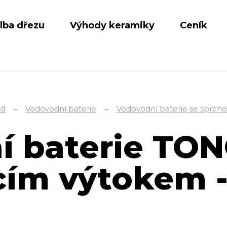
lba dřezu
Výhody keramiky
Ceník
d
Vodovodní baterie
Vodovodní baterie se sprch
 baterie TON
ím výtokem -