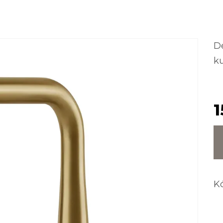
D
k
1
K