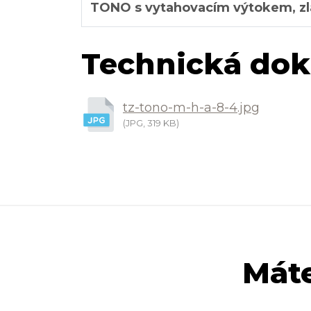
TONO s vytahovacím výtokem, z
Technická dok
tz-tono-m-h-a-8-4.jpg
(JPG, 319 KB)
Máte