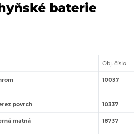
hyňské baterie
Obj. číslo
chrom
10037
erez povrch
10337
erná matná
18737