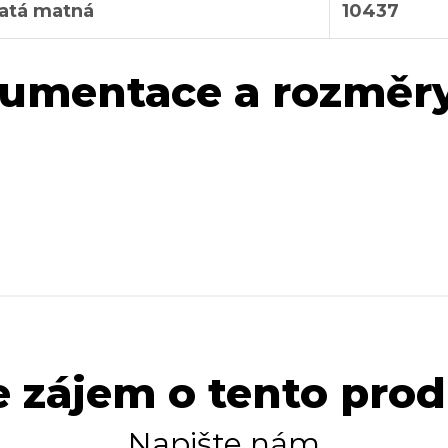
latá matná
10437
umentace a rozměr
 zájem o tento pro
Napište nám