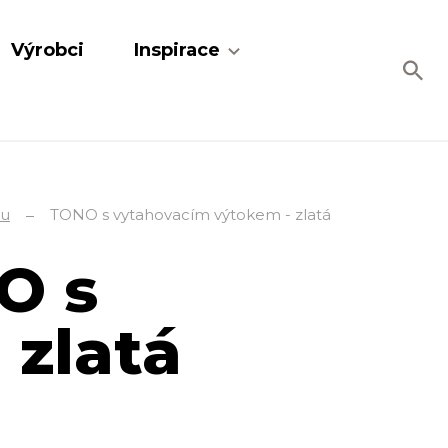
Výrobci
Inspirace
ou
TONO s vytahovacím výtokem - zlatá
O s
 zlatá