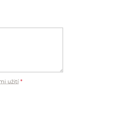
i užití
*