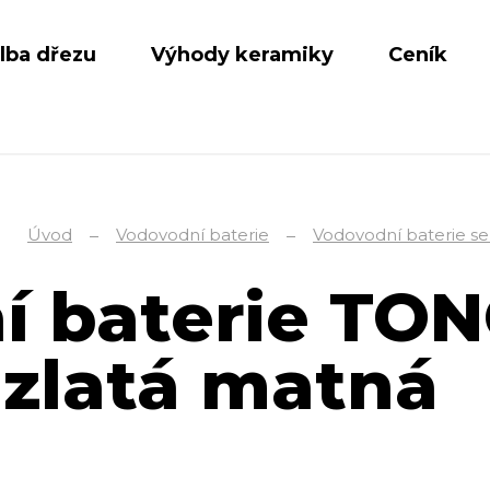
lba dřezu
Výhody keramiky
Ceník
Úvod
Vodovodní baterie
Vodovodní baterie s
í baterie TO
 zlatá matná