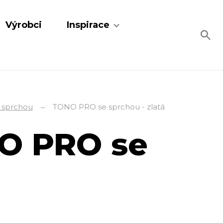
Výrobci
Inspirace
e sprchou
TONO PRO se sprchou - zlatá
NO PRO se