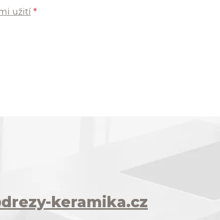
i užití
*
drezy-keramika.cz