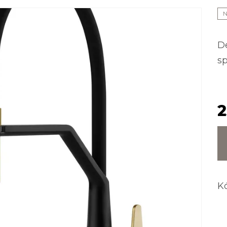
D
s
2
K