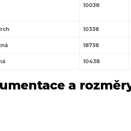
10038
vrch
10338
tná
18738
ná
10438
umentace a rozměr