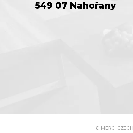
549 07 Nahořany
© MERGI CZECH s.