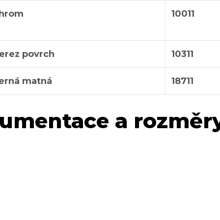
chrom
10011
erez povrch
10311
erná matná
18711
umentace a rozměr