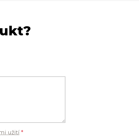
dukt?
i užití
*