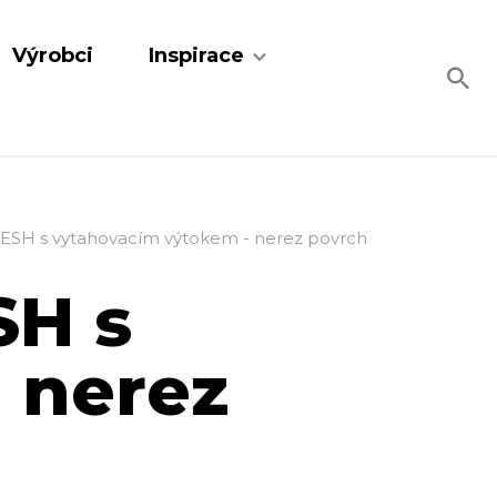
Výrobci
Inspirace
ESH s vytahovacím výtokem - nerez povrch
SH s
 nerez