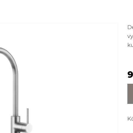
D
v
ku
9
K