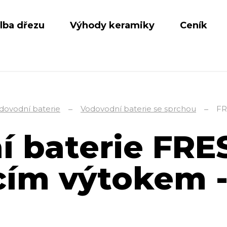
lba dřezu
Výhody keramiky
Ceník
dovodní baterie
Vodovodní baterie se sprchou
FR
 baterie FRE
ím výtokem -