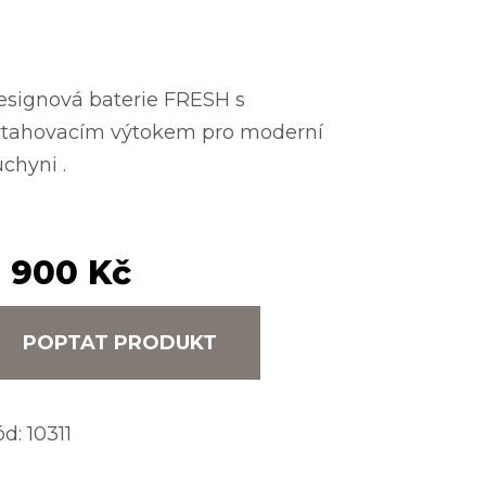
esignová baterie FRESH s
ytahovacím výtokem pro moderní
chyni .
 900 Kč
POPTAT PRODUKT
ód:
10311