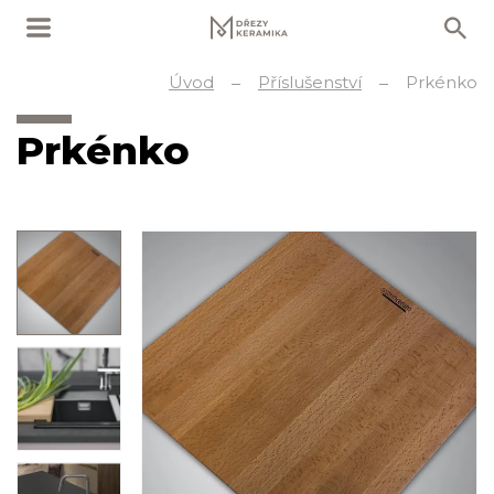
Úvod
Příslušenství
Prkénko
Prkénko