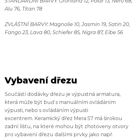
STANDARDNÍ BARVY: Grönland 12, Polar 13, Nero 68,
Alu 76, Titan 78
ZVLÁŠTNÍ BARVY: Magnolie 10, Jasmin 19, Satin 20,
Fango 23, Lava 80, Schiefer 85, Nigra 87, Eibe 56
Vybavení dřezu
Součástí dodávky dřezu je výpustná armatura,
která může být buď s manuálním ovládáním
výpusti, nebo s ovládáním výpusti
excentrem. Keramický dřez Mera 57 má širokou
zadní lištu, na které mohou být zhotoveny otvory
pro vybavení dřezu dalšími prvky jako např.