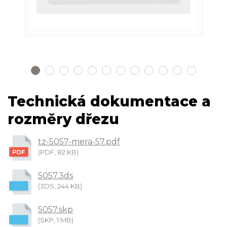
Technická dokumentace a
rozměry dřezu
tz-5057-mera-57.pdf
(PDF, 82 KB)
5057.3ds
(3DS, 244 KB)
5057.skp
(SKP, 1 MB)