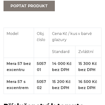
POPTAT PRODUKT
Model
Obj.
Cena Kč / kus v barvě
číslo
glazury
Standard
Zvláštní
Mera 57 bez
5057
14 000 Kč
15 300 Kč
excentru
01
bez DPH
bez DPH
Mera 57 s
5057
15 200 Kč
16 500 Kč
excentrem
02
bez DPH
bez DPH