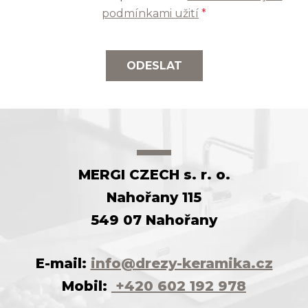
podmínkami užití
*
ODESLAT
MERGI CZECH s. r. o.
Nahořany 115
549 07 Nahořany
E-mail:
info@drezy-keramika.cz
Mobil:
+420 602 192 978