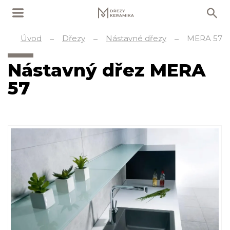
Úvod
Dřezy
Nástavné dřezy
MERA 57
Nástavný dřez MERA
57