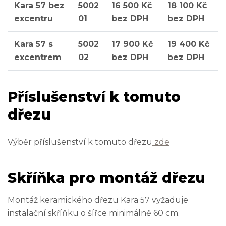
Kara 57 bez
5002
16 500 Kč
18 100 Kč
excentru
01
bez DPH
bez DPH
Kara 57 s
5002
17 900 Kč
19 400 Kč
excentrem
02
bez DPH
bez DPH
Příslušenství k tomuto
dřezu
Výběr příslušenství k tomuto dřezu
zde
Skříňka pro montáž dřezu
Montáž keramického dřezu Kara 57 vyžaduje
instalační skříňku o šířce minimálně 60 cm.