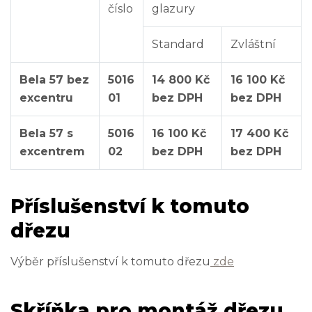
číslo
glazury
Standard
Zvláštní
Bela 57 bez
5016
14 800 Kč
16 100 Kč
excentru
01
bez DPH
bez DPH
Bela 57 s
5016
16 100 Kč
17 400 Kč
excentrem
02
bez DPH
bez DPH
Příslušenství k tomuto
dřezu
Výběr příslušenství k tomuto dřezu
zde
Skříňka pro montáž dřezu