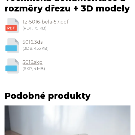
rozměry dřezu + 3D modely
tz-5016-bela-57.pdf
(PDF, 79 KB)
5016.3ds
(3DS, 455 KB)
5016.skp
(SKP, 4 MB)
Podobné produkty