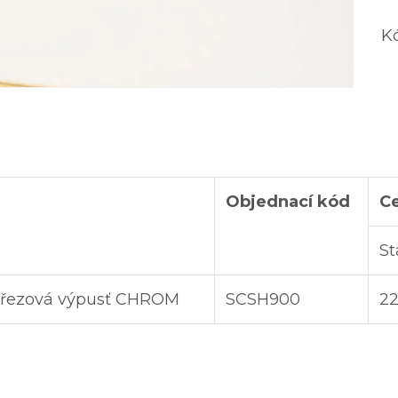
K
Objednací kód
Ce
St
 dřezová výpusť CHROM
SCSH900
22