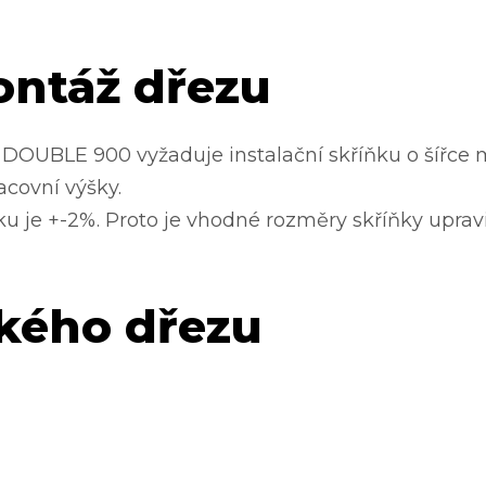
ontáž dřezu
OUBLE 900 vyžaduje instalační skříňku o šířce
acovní výšky.
ku je +-2%. Proto je vhodné rozměry skříňky upra
kého dřezu