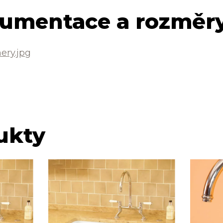
umentace a rozměry
ery.jpg
ukty