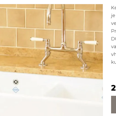
K
je
v
P
D
va
vh
ku
2