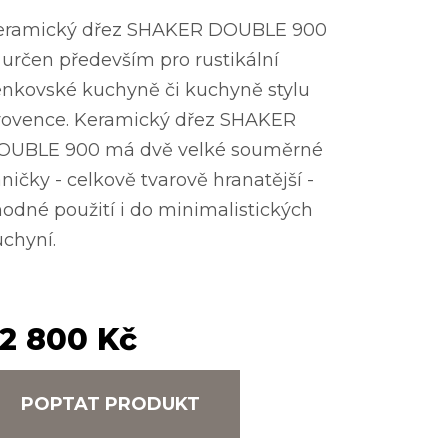
eramický dřez SHAKER DOUBLE 900
 určen především pro rustikální
enkovské kuchyně či kuchyně stylu
rovence. Keramický dřez SHAKER
OUBLE 900 má dvě velké souměrné
ničky - celkově tvarově hranatější -
odné použití i do minimalistických
chyní.
2 800 Kč
POPTAT PRODUKT