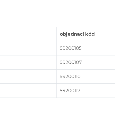
objednací kód
99200105
99200107
99200110
99200117