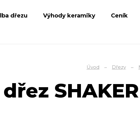
lba dřezu
Výhody keramiky
Ceník
Úvod
Dřezy
 dřez SHAKE