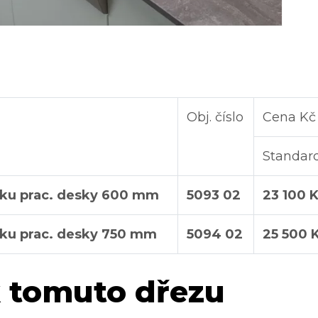
Obj. číslo
Cena Kč 
Standar
bku prac. desky 600 mm
5093 02
23 100 
bku prac. desky 750 mm
5094 02
25 500 
k tomuto dřezu