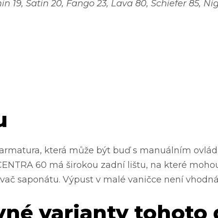
19, Satin 20, Fango 23, Lava 80, Schiefer 85, Nig
u
 armatura, která může být buď s manuálním ovlád
CENTRA 60 má širokou zadní lištu, na které mohou
ovač saponátu. Výpust v malé vaničce není vhodná
vné varianty tohoto 