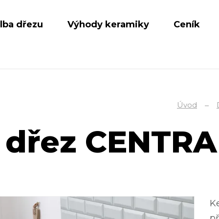
lba dřezu
Výhody keramiky
Ceník
Úvod
 dřez CENTRA
Ke
př