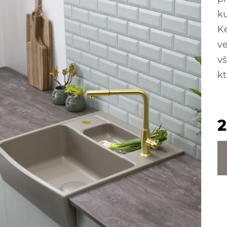
ku
K
ve
vš
kt
2