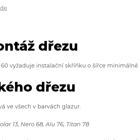
de
ontáž dřezu
 vyžaduje instalační skříňku o šířce minimálně
kého dřezu
 ve všech v barvách glazur.
r 13, Nero 68, Alu 76, Titan 78