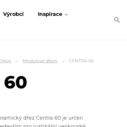
Výrobci
Inspirace
Dřezy
Modulové dřezy
CENTRA 60
 60
ramický dřez Centra 60 je určen
edevším pro rustikální venkovské