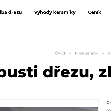
lba dřezu
Výhody keramiky
Ceník
Úvod
Příslušenství
K
usti dřezu, z
Pr
m