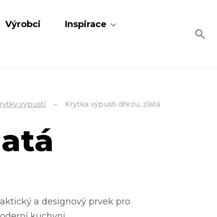
Výrobci
Inspirace
rytky výpustí
Krytka výpusti dřezu, zlatá
latá
aktický a designový prvek pro
oderní kuchyni.