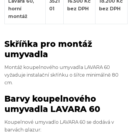
Lavara 60,
3521
16.500 Kč
18.200 Kč
horní
01
bez DPH
bez DPH
montáž
Skříňka pro montáž
umyvadla
Montáž koupelnového umyvadla LAVARA 60
vyžaduje instalační skříňku o šířce minimálně 80
cm.
Barvy koupelnového
umyvadla LAVARA 60
Koupelnové umyvadlo LAVARA 60 se dodává v
barvách glazur: