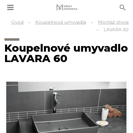
Úvod
Koupelnová umyvadla
Montáž shora
LAVARA 60
Koupelnové umyvadlo
LAVARA 60