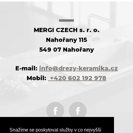
MERGI CZECH s. r. o.
Nahořany 115
549 07 Nahořany
E-mail:
info@drezy-keramika.cz
Mobil:
+420 602 192 978
Snažíme se poskytovat služby v co nejvyšší