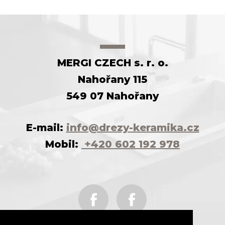
MERGI CZECH s. r. o.
Nahořany 115
549 07 Nahořany
E-mail:
info@drezy-keramika.cz
Mobil:
+420 602 192 978