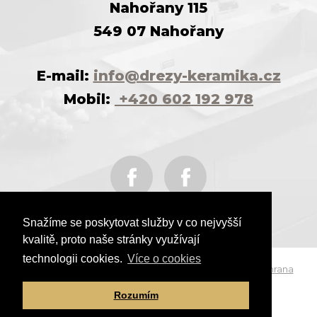
Nahořany 115
549 07 Nahořany
E-mail:
info@drezy-keramika.cz
Mobil:
+420 602 192 978
Snažíme se poskytovat služby v co nejvyšší
kvalitě, proto naše stránky využívají
technologii cookies.
Více o cookies
© MERGI CZECH s. r. o. - Všechna práva vyhrazena.
Ochrana
osobních údajů a Podmínky užití
Rozumím
Zobrazené ceny vždy bez DPH