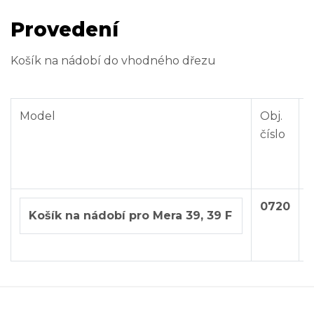
Provedení
Košík na nádobí do vhodného dřezu
Model
Obj.
číslo
K
v
g
0720
3
Košík na nádobí pro Mera 39, 39 F