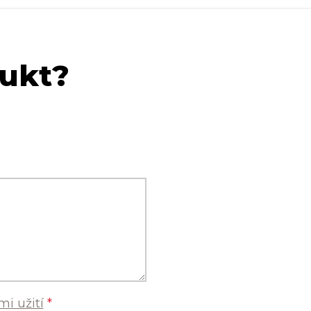
dukt?
i užití
*