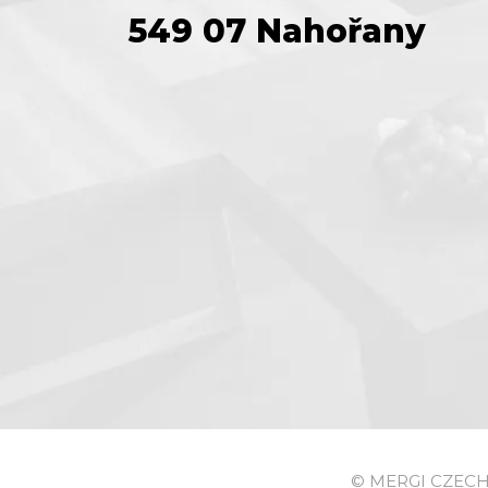
549 07 Nahořany
© MERGI CZECH s.