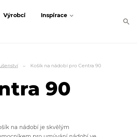
Výrobci
Inspirace
lušenství
Košík na nádobí pro Centra 90
ntra 90
šík na nádobí je skvělým
omocníkem pro umývání nádobí ve