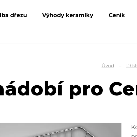
lba dřezu
Výhody keramiky
Ceník
Úvod
Přís
nádobí pro Ce
Ko
p