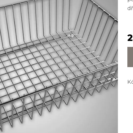
dř
2
K