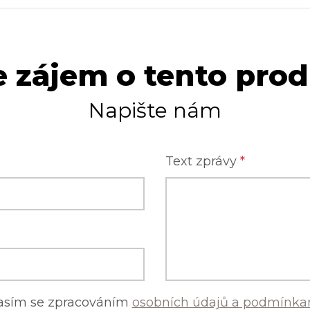
 zájem o tento pro
Napište nám
Text zprávy
*
asím se zpracováním
osobních údajů a podmínkam