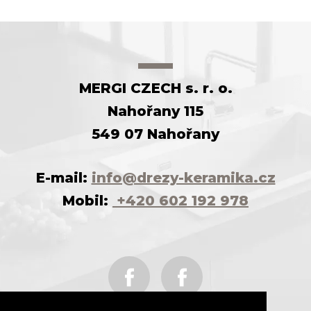
MERGI CZECH s. r. o.
Nahořany 115
549 07 Nahořany
E-mail:
info@drezy-keramika.cz
Mobil:
+420 602 192 978