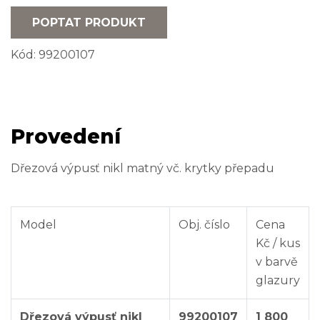
POPTAT PRODUKT
Kód:
99200107
Provedení
Dřezová výpusť nikl matný vč. krytky přepadu
Model
Obj. číslo
Cena
Kč / kus
v barvě
glazury
Dřezová výpusť nikl
99200107
1 800