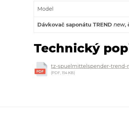
Model
Dávkovač saponátu TREND
new
,
Technický pop
tz-spuelmittelspender-trend-
(PDF, 154 KB)