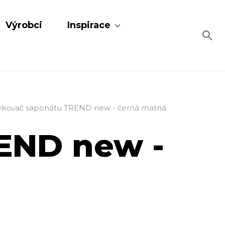
Výrobci
Inspirace
kovač saponátu TREND new - černá matná
END new -