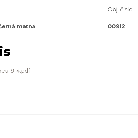
Obj. číslo
 černá matná
00912
is
neu-9-4.pdf