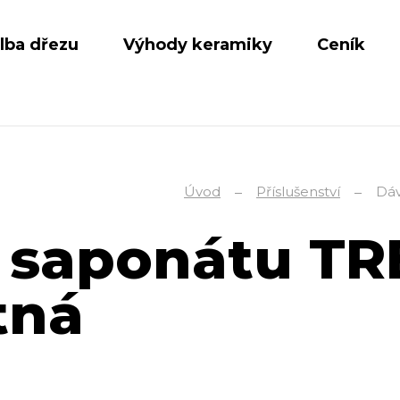
lba dřezu
Výhody keramiky
Ceník
Úvod
Příslušenství
Dáv
 saponátu TR
tná