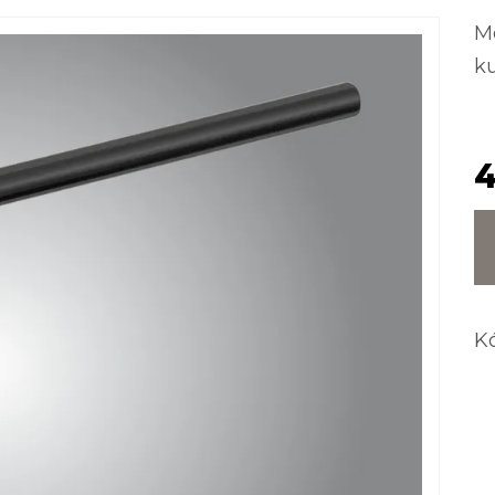
M
k
4
K