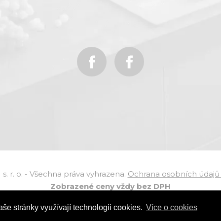
 r. o. - Všechna práva vyhrazena.
Ochrana osobních údajů 
Zobrazené ceny vždy bez DPH
Návrh a výroba webu
aše stránky využívají technologii cookies.
Více o cookies