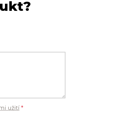
dukt?
i užití
*