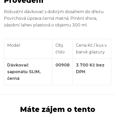
Provedení
Robustní dávkovač s dobrým dosahem do dřezu.
Povrchová úprava černá matná. Plnění shora,
zásobní lahev plastová o objemu 300 ml.
Model
Obj.
Cena Kč / kus v
číslo
barvě glazury
Dávkovač
00908
3 700 Kč bez
saponátu SLIM,
DPH
černá
Máte zájem o tento